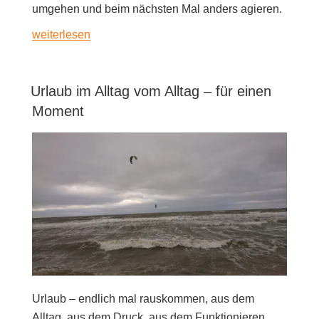
umgehen und beim nächsten Mal anders agieren.
«Wohin
weiterlesen
mit
dem
Urlaub im Alltag vom Alltag – für einen
Ärger?»
Moment
Urlaub – endlich mal rauskommen, aus dem
Alltag, aus dem Druck, aus dem Funktionieren,