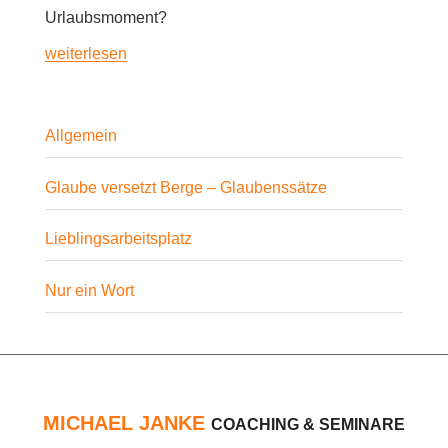
Urlaubsmoment?
«Urlaub
weiterlesen
im
Alltag
vom
Allgemein
Alltag
–
Glaube versetzt Berge – Glaubenssätze
für
einen
Lieblingsarbeitsplatz
Moment»
Nur ein Wort
MICHAEL JANKE
COACHING & SEMINARE