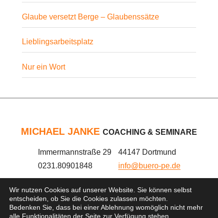
Glaube versetzt Berge – Glaubenssätze
Lieblingsarbeitsplatz
Nur ein Wort
MICHAEL JANKE
COACHING & SEMINARE
Immermannstraße 29
44147 Dortmund
0231.80901848
info@buero-pe.de
Wir nutzen Cookies auf unserer Website. Sie können selbst
DATENSCHUTZ
KONTAKT
entscheiden, ob Sie die Cookies zulassen möchten.
Bedenken Sie, dass bei einer Ablehnung womöglich nicht mehr
IMPRESSUM
alle Funktionalitäten der Seite zur Verfügung stehen.